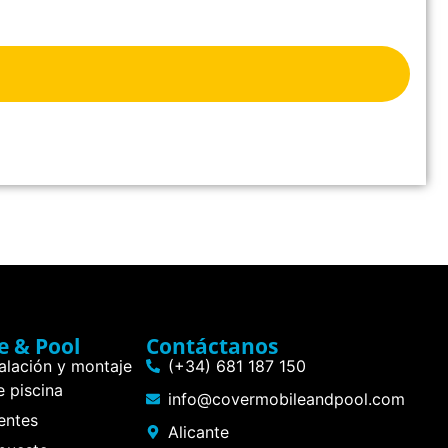
e & Pool
Contáctanos
talación y montaje
(+34) 681 187 150
 piscina
info@covermobileandpool.com
entes
Alicante