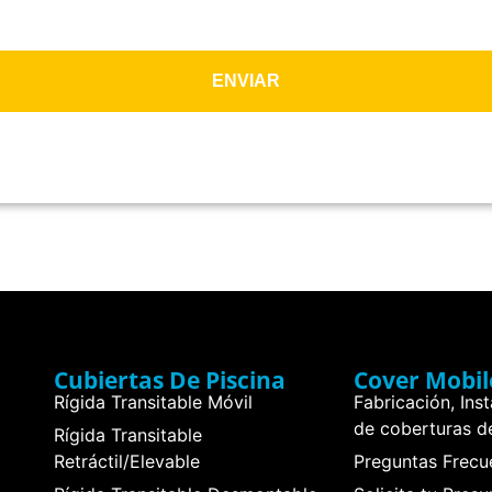
ENVIAR
Cubiertas De Piscina
Cover Mobil
Rígida Transitable Móvil
Fabricación, Ins
de coberturas de
Rígida Transitable
Retráctil/Elevable
Preguntas Frecu